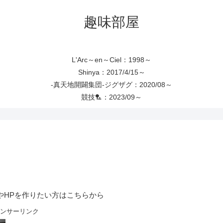
趣味部屋
L'Arc～en～Ciel：1998～
Shinya：2017/4/15～
-真天地開闢集団-ジグザグ：2020/08～
競技🏸：2023/09～
やHPを作りたい方はこちらから
ンサーリンク