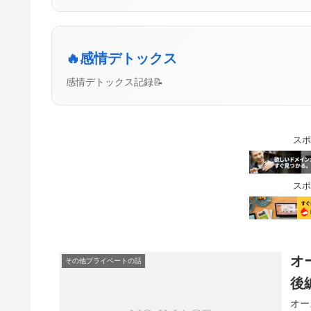
🔥感情デトックス
感情デトックス記録📝
スポ
スポ
オ
その他プライベートの話
後
オー