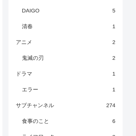
DAIGO
5
清春
1
アニメ
2
鬼滅の刃
2
ドラマ
1
エラー
1
サブチャンネル
274
食事のこと
6