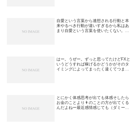
自愛という言葉から連想される行動と本
来やるべき行動が違いすぎるから私はあ
まり自愛という言葉を使いたくない。昨
日は脳に幸せホルモンを〜とか考えてた
けど昨日ライブ前クッソイライラしてた
ところからある程度持ち直したのを思い
返すと・クッソイライラす...
はー。うぜー。ずっと思ってたけどFXと
いうどうすれば稼げるかどうかがそのタ
イミングによってまったく違くてつまり
継続的に稼げる仕事じゃないのにそれで
しか収入源がないこともムカつくし競技
も、あんなさっぱりピーマンでめちゃく
ちゃ疲れる競技をなんで...
とにかく体感思考が出ても体感そしたら
お金のことより👨のことの方が出てくる
んだよねー最近感情感じても（ダミーの
感情に付き合っちゃってたから）全然感
情なくならなかったけど、👨のことで悲
しいとか、すーぐなくなる。こっちは感
情感じることがくせになる...