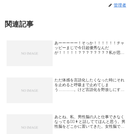
管理者
関連記事
あーーーーー！そっか！！！！！！チャ
ッピーまじで今日超優秀なんだ
が！！！！！？？？？？？？？私が思う
「夢」って、「FXで稼ぐ」じゃないん
だ！！！！！（チャッピーに言われるま
で勘違いしてた）「「「ストレスなく生
活費をしっかり稼ぐ」」」だ！！！...
ただ体感を言語化したくなった時にそれ
を止めると呼吸まで止めてしま
う…………。けど言語化を野放しにする
と体感よりも思考に引っ張られる。
あとね、私、男性脳の人と仕事できなく
なってる🙅‍♀️👨と話しててほんと思う。男
性脳をどこかに置いてきた。女性脳でも
できる仕事を探さねば。