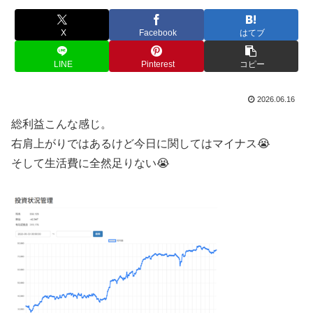
X
Facebook
はてブ
LINE
Pinterest
コピー
2026.06.16
総利益こんな感じ。
右肩上がりではあるけど今日に関してはマイナス😭
そして生活費に全然足りない😭