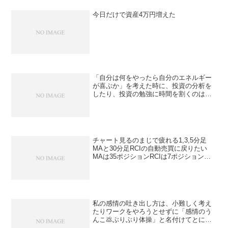
今日だけで資産4万円増えた
「自分は何をやったら自分のエネルギー
が喜ぶか」を考えた時に、投資の分析を
したり、投資の勉強に時間を割くのはそ
んなにかもなぁ、と思った。不動産は勉
強してもいいかもだけど🤔新しいことを
勉強して知ることが自分のためになる気
がする。
チャート見るのまじで疲れる1,3,5分足
MAと30分足RCIの自動売買に戻りたい
MAは35ポジションRCIは7ポジションく
らい持つ想定で300×35、1,000×7なら
17,500通貨20万円あれば足りるただこれ
で1ヶ月でよくて3～4万円っ...
私の感情の吐き出し方は、小難しく考え
たりワークをやろうとせずに「感情のう
んこ💩ぶりぶり体操」と名付けてとにか
く感情が溜まって便秘になってるのを感