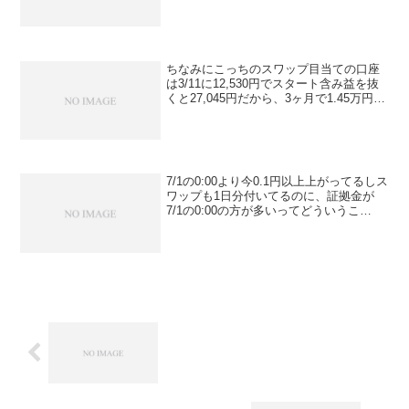
じたらぶりぶりぶりぶり言いながらその
感情を吐き出すイメージをするという方
式である。
ちなみにこっちのスワップ目当ての口座
は3/11に12,530円でスタート含み益を抜
くと27,045円だから、3ヶ月で1.45万円プ
ラス
7/1の0:00より今0.1円以上上がってるしス
ワップも1日分付いてるのに、証拠金が
7/1の0:00の方が多いってどういうこ
と！？どんだけトレード下手なんだよ💢
ガチホしてたらもっと証拠金多かったの
にね～