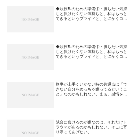
◆競技🏸のための準備①・勝ちたい気持
ちと負けたくない気持ちと、私はもっと
できるというプライドと、とにかくコー
チに認められたい気持ちと、私はそんな
ことを思っていい分際じゃないという自
己否定の調和を取る・自分のエネルギー
の状態を見て、さらに少し...
◆競技🏸のための準備①・勝ちたい気持
ちと負けたくない気持ちと、私はもっと
できるというプライドと、とにかくコー
チに認められたい気持ちと、私はそんな
ことを思っていい分際じゃないという自
己否定の調和を取る・自分のエネルギー
の状態を見て、さらに少し...
物事が上手くいかない時の共通点は「で
きない自分をめっちゃ嫌ってるというこ
と」なのかもしれない。まぁ、感情を吐
き出さないとここまで辿り着けないんだ
けどねー。
試合に負けるのが嫌なのは、それだけト
ラウマがあるのかもしれない。そこに寄
り添ってあげたい。