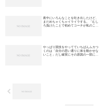
夜中にいろんなことを吐き出したけど、
まだめちゃくちゃイライラする。「むし
ろ負けたことで初めてコーチが私のこと
を認めてくれていた気がした」のに、そ
れでも全然嬉しくない。私は今までずっ
と、キックボクシングをやってた時も含
めて、禁止され、否定され...
やっぱり競技をやってていちばんムカつ
くのは「自分の思い通りに体を動かせな
いこと」だし確実にその原因の一部にな
ってるのが「アドバイスが下手な奴が多
すぎる！」ってことだよね😩😩😩・禁止
語・否定語が多い・制限・指示するよう
な言い方が多い・私のフィ...