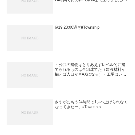
6/19 23:00過ぎ#Township
・公共の建物はとりあえずレベル的に建
てられるものは全部建てた（建設材料が
揃えば人口がMAXになる）・工場はレベ
ル的に建てられるものは全部建てた・住
宅もまぁまぁ増やしてる（人口がめっち
ゃ増えてる）建設材料を集めるために列
車に集中してたらヘリコ...
さすがにもう24時間で1レベ上げられなく
なってきたー。#Township