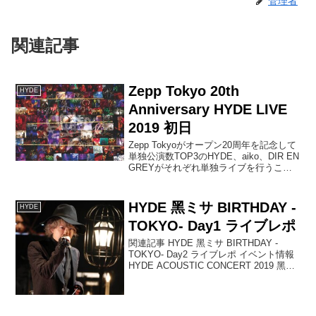
管理者
関連記事
Zepp Tokyo 20th
HYDE
Anniversary HYDE LIVE
2019 初日
Zepp Tokyoがオープン20周年を記念して
単独公演数TOP3のHYDE、aiko、DIR EN
GREYがそれぞれ単独ライブを行うこと
が決定しました！この記事では2019/3/23
に行われたZepp Tokyo 20th Annive...
HYDE 黑ミサ BIRTHDAY -
HYDE
TOKYO- Day1 ライブレポ
関連記事 HYDE 黑ミサ BIRTHDAY -
TOKYO- Day2 ライブレポ イベント情報
HYDE ACOUSTIC CONCERT 2019 黑ミ
サ BIRTHDAY -TOKYO- … HYDE 黑ミサ
BIRTHDAY -EV...