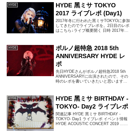
HYDE 黑ミサ TOKYO
HYDE
2017 ライブレポ (Day1)
2017年冬に行われた黑ミサTOKYOに参加
してきたのでライブレポを。2日目のレポ
はこちら↓ライブ概要開く 日時 2017年12
月23日(土) Open 15:30 / Start 17:00 会場
幕張メッセ国際展示場4・5・6ホール
出...
ポルノ超特急 2018 5th
HYDE
ANNIVERSARY HYDE レ
ポ
先日HYDEさんがポルノ超特急2018 5th
ANNIVERSARYに出演されたので、その
時のレポを書いていきたいと思います。
公式サイトタイムテーブルHYDEさんは
12/23 14:15からの出演です！セットリス
ト1. FAKE DIVI...
HYDE 黑ミサ BIRTHDAY -
HYDE
TOKYO- Day2 ライブレポ
関連記事 HYDE 黑ミサ BIRTHDAY -
TOKYO- Day1 ライブレポ イベント情報
HYDE ACOUSTIC CONCERT 2019 …
HYDE 黑ミサ BIRTHDAY -EVE- イベント
レポ はじめに 2019年1...