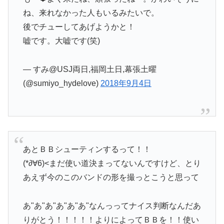
ね、来れなかった人もいるみたいで。
後でチューしてあげようかと！
嘘です。大嘘です(笑)
— すみ@USJ両日,福岡土日,幕張土曜
(@sumiyo_hydelove)
2018年9月4日
あとＢＢシューティンするって！！
(*∂∀6)<まだ使い道決まってないんですけど、とり
あえず今のこのバンドの形を撮っとこうと思って
あ"あ"あ"あ"あ"あ"なんっってナイス判断なんだあ
りがとう！！！！！よりによってＢＢを！！使い