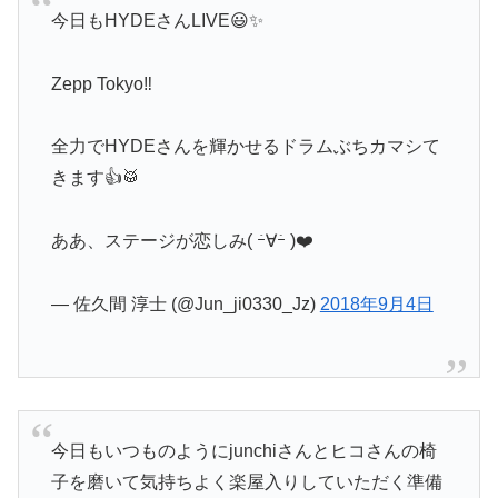
今日もHYDEさんLIVE😃✨
Zepp Tokyo‼️
全力でHYDEさんを輝かせるドラムぶちカマシて
きます👍🥁
ああ、ステージが恋しみ( ｰ́∀ｰ̀ )❤️
— 佐久間 淳士 (@Jun_ji0330_Jz)
2018年9月4日
今日もいつものようにjunchiさんとヒコさんの椅
子を磨いて気持ちよく楽屋入りしていただく準備