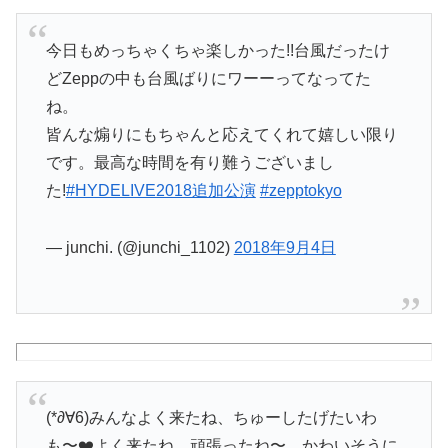
今日もめっちゃくちゃ楽しかった!!台風だったけ
どZeppの中も台風ばりにワーーってなってた
ね。
皆んな煽りにもちゃんと応えてくれて嬉しい限り
です。最高な時間を有り難うございまし
た!
#HYDELIVE2018追加公演
#zepptokyo
— junchi. (@junchi_1102)
2018年9月4日
(*∂∀6)みんなよく来たね、ちゅーしたげたいわ
も〜❤️よく来たね、頑張ったね〜。かわいそうに