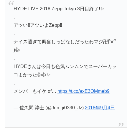
HYDE LIVE 2018 Zepp Tokyo 3日目終了❗️✨
.
アツい‼️アツいよZepp‼️
.
ナイス過ぎて興奮しっぱなしだったわマジ卍( ื∀. ื
)👍
.
HYDEさんは今日も色気ムンムンでスーパーカッ
コよかった👍👍✨
.
メンバーもイケ of…
https://t.co/axE3OMmeb9
— 佐久間 淳士 (@Jun_ji0330_Jz)
2018年9月4日